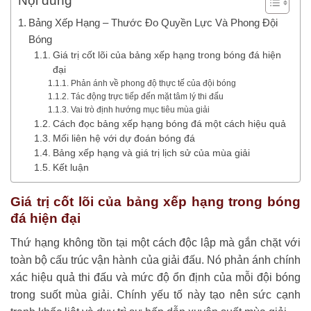
Nội dung
Bảng Xếp Hạng – Thước Đo Quyền Lực Và Phong Đội
Bóng
Giá trị cốt lõi của bảng xếp hạng trong bóng đá hiện
đại
Phản ánh về phong độ thực tế của đội bóng
Tác động trực tiếp đến mặt tâm lý thi đấu
Vai trò định hướng mục tiêu mùa giải
Cách đọc bảng xếp hạng bóng đá một cách hiệu quả
Mối liên hệ với dự đoán bóng đá
Bảng xếp hạng và giá trị lịch sử của mùa giải
Kết luận
Giá trị cốt lõi của bảng xếp hạng trong bóng
đá hiện đại
Thứ hạng không tồn tại một cách độc lập mà gắn chặt với
toàn bộ cấu trúc vận hành của giải đấu. Nó phản ánh chính
xác hiệu quả thi đấu và mức độ ổn định của mỗi đội bóng
trong suốt mùa giải. Chính yếu tố này tạo nên sức cạnh