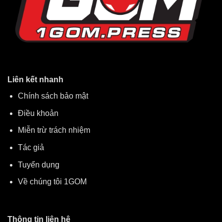
Liên kết nhanh
Chính sách bảo mật
Điều khoản
Miễn trừ trách nhiệm
Tác giả
Tuyển dụng
Về chúng tôi 1GOM
Thông tin liên hệ