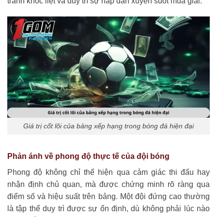
tranh khốc liệt và duy trì sự hấp dẫn xuyên suốt mùa giải.
Giá trị cốt lõi của bảng xếp hạng trong bóng đá hiện đại
Phản ánh về phong độ thực tế của đội bóng
Phong độ không chỉ thể hiện qua cảm giác thi đấu hay
nhận định chủ quan, mà được chứng minh rõ ràng qua
điểm số và hiệu suất trên bảng. Một đội đứng cao thường
là tập thể duy trì được sự ổn định, dù không phải lúc nào