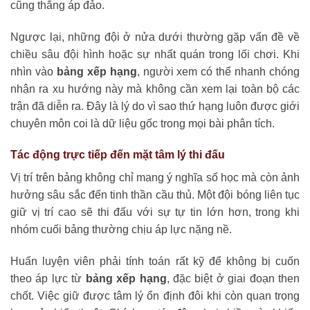
cũng thắng áp đảo.
Ngược lại, những đội ở nửa dưới thường gặp vấn đề về
chiều sâu đội hình hoặc sự nhất quán trong lối chơi. Khi
nhìn vào
bảng xếp hạng
, người xem có thể nhanh chóng
nhận ra xu hướng này mà không cần xem lại toàn bộ các
trận đã diễn ra. Đây là lý do vì sao thứ hạng luôn được giới
chuyên môn coi là dữ liệu gốc trong mọi bài phân tích.
Tác động trực tiếp đến mặt tâm lý thi đấu
Vị trí trên bảng không chỉ mang ý nghĩa số học mà còn ảnh
hưởng sâu sắc đến tinh thần cầu thủ. Một đội bóng liên tục
giữ vị trí cao sẽ thi đấu với sự tự tin lớn hơn, trong khi
nhóm cuối bảng thường chịu áp lực nặng nề.
Huấn luyện viên phải tính toán rất kỹ để không bị cuốn
theo áp lực từ
bảng xếp hạng
, đặc biệt ở giai đoạn then
chốt. Việc giữ được tâm lý ổn định đôi khi còn quan trọng