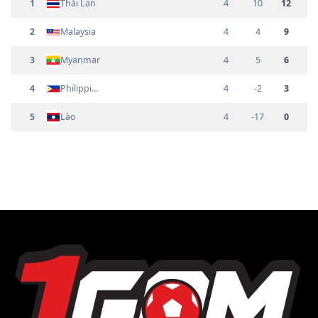
1
Thái Lan
4
10
12
2
Malaysia
4
4
9
3
Myanmar
4
5
6
4
Philippines
4
-2
3
5
Lào
4
-17
0