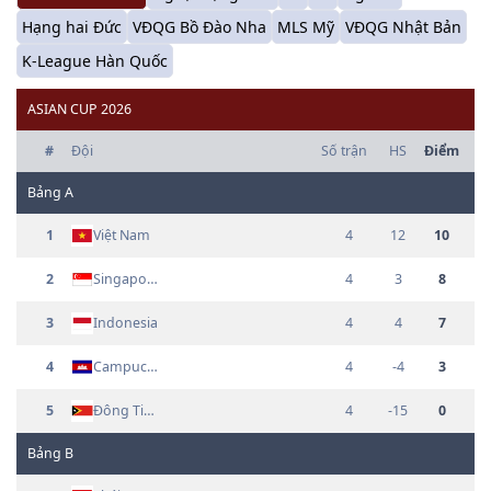
Hạng hai Đức
VĐQG Bồ Đào Nha
MLS Mỹ
VĐQG Nhật Bản
K-League Hàn Quốc
ASIAN CUP 2026
#
Đội
Số trận
HS
Điểm
Bảng
A
1
Việt Nam
4
12
10
2
Singapore
4
3
8
3
Indonesia
4
4
7
4
Campuchia
4
-4
3
5
Đông Timor
4
-15
0
Bảng
B