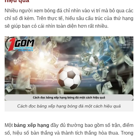
hiệu quả
Nhiều người xem bóng đá chỉ nhìn vào vị trí mà bỏ qua các
chỉ số đi kèm. Trên thực tế, hiểu sâu cấu trúc của thứ hạng
sẽ giúp bạn có cái nhìn toàn diện hơn rất nhiều.
Cách đọc bảng xếp hạng bóng đá một cách hiệu quả
Một
bảng xếp hạng
đầy đủ thường bao gồm số trận, điểm
số, hiệu số bàn thắng và thành tích thắng hòa thua. Trong