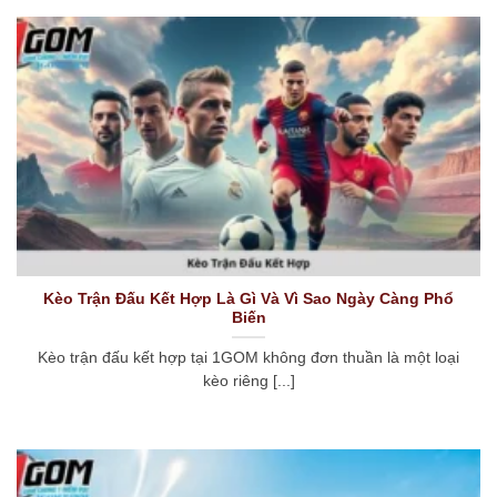
Kèo Trận Đấu Kết Hợp Là Gì Và Vì Sao Ngày Càng Phổ
Biến
Kèo trận đấu kết hợp tại 1GOM không đơn thuần là một loại
kèo riêng [...]