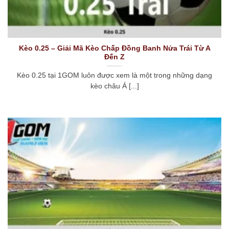
Kèo 0.25 – Giải Mã Kèo Chấp Đồng Banh Nửa Trái Từ A
Đến Z
Kèo 0.25 tại 1GOM luôn được xem là một trong những dạng
kèo châu Á [...]