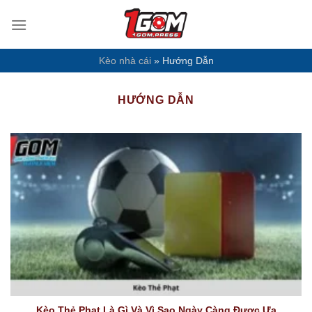
Bỏ
qua
nội
dung
Kèo nhà cái
»
Hướng Dẫn
HƯỚNG DẪN
Kèo Thẻ Phạt Là Gì Và Vì Sao Ngày Càng Được Ưa