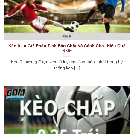
Kèo 0 Là Gì? Phân Tích Bản Chất Và Cách Chơi Hiệu Quả
Nhất
Kèo 0 thường được xem là loại kèo “an toàn” nhất trong hệ
thống kèo [...]