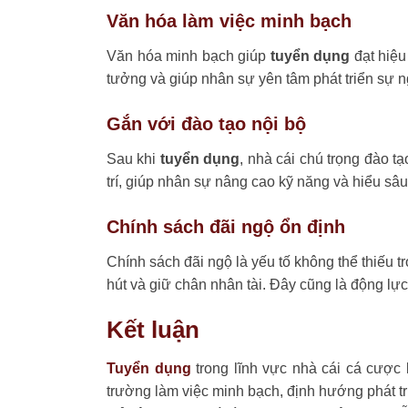
Văn hóa làm việc minh bạch
Văn hóa minh bạch giúp
tuyển dụng
đạt hiệu
tưởng và giúp nhân sự yên tâm phát triển sự n
Gắn với đào tạo nội bộ
Sau khi
tuyển dụng
, nhà cái chú trọng đào 
trí, giúp nhân sự nâng cao kỹ năng và hiểu sâ
Chính sách đãi ngộ ổn định
Chính sách đãi ngộ là yếu tố không thể thiếu t
hút và giữ chân nhân tài. Đây cũng là động lực
Kết luận
Tuyển dụng
trong lĩnh vực nhà cái cá cược
trường làm việc minh bạch, định hướng phát tr