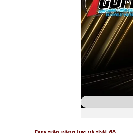
Dựa trên năng lực và thái độ