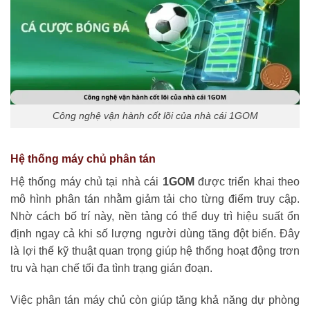
Công nghệ vận hành cốt lõi của nhà cái 1GOM
Hệ thống máy chủ phân tán
Hệ thống máy chủ tại nhà cái
1GOM
được triển khai theo
mô hình phân tán nhằm giảm tải cho từng điểm truy cập.
Nhờ cách bố trí này, nền tảng có thể duy trì hiệu suất ổn
định ngay cả khi số lượng người dùng tăng đột biến. Đây
là lợi thế kỹ thuật quan trọng giúp hệ thống hoạt động trơn
tru và hạn chế tối đa tình trạng gián đoạn.
Việc phân tán máy chủ còn giúp tăng khả năng dự phòng