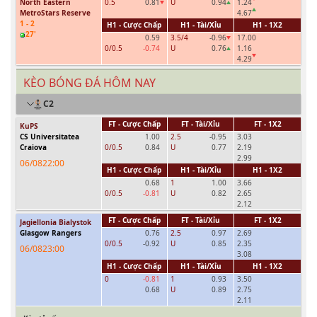
North Eastern
0.5
0.81
U
0.94
1.24
MetroStars Reserve
4.67
1 - 2
H1
- Cược Chấp
H1
- Tài/Xỉu
H1
- 1X2
27
'
0.59
3.5/4
-0.96
17.00
0/0.5
-0.74
U
0.76
1.16
4.29
KÈO BÓNG ĐÁ HÔM NAY
C2
FT
- Cược Chấp
FT
- Tài/Xỉu
FT
- 1X2
KuPS
CS Universitatea
1.00
2.5
-0.95
3.03
Craiova
0/0.5
0.84
U
0.77
2.19
2.99
06/08
22:00
H1
- Cược Chấp
H1
- Tài/Xỉu
H1
- 1X2
0.68
1
1.00
3.66
0/0.5
-0.81
U
0.82
2.65
2.12
FT
- Cược Chấp
FT
- Tài/Xỉu
FT
- 1X2
Jagiellonia Bialystok
Glasgow Rangers
0.76
2.5
0.97
2.69
0/0.5
-0.92
U
0.85
2.35
06/08
23:00
3.08
H1
- Cược Chấp
H1
- Tài/Xỉu
H1
- 1X2
0
-0.81
1
0.93
3.50
0.68
U
0.89
2.75
2.11