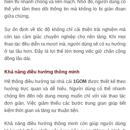
hiển thị nhanh chóng và liền mạch. Nhờ đó, người dùng có
thể yên tâm theo dõi thông tin mà không lo bị gián đoạn
giữa chừng.
Sự ổn định về tốc độ không chỉ cải thiện trải nghiệm mà
còn tạo cảm giác chuyên nghiệp cho nền tảng. Khi mọi
thao tác đều diễn ra mượt mà, người dùng sẽ có xu hướng
ở lại lâu hơn. Đây là lợi thế lớn trong việc giữ chân cộng
đồng lâu dài.
Khả năng điều hướng thông minh
Hệ thống điều hướng tại nhà cái
1GOM
được thiết kế theo
hướng trực quan và dễ hiểu. Người dùng có thể nhanh
chóng tìm đến nội dung mong muốn chỉ với vài thao tác
đơn giản. Việc giảm thiểu các bước trung gian giúp tiết
kiệm thời gian và tăng sự thuận tiện.
Khả năng điều hướng thông minh còn giúp người dùng