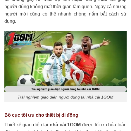
người dùng không mất thời gian làm quen. Ngay cả những
người mới cũng có thể nhanh chóng nắm bắt cách sử
dụng.
Trải nghiệm giao diện người dùng tại nhà cái 1GOM
Bố cục tối ưu cho thiết bị di động
Thiết kế giao diện tại
nhà cái 1GOM
được tối ưu hóa toàn