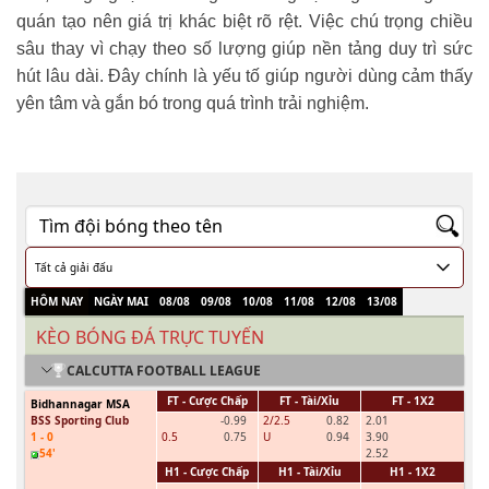
quán tạo nên giá trị khác biệt rõ rệt. Việc chú trọng chiều
sâu thay vì chạy theo số lượng giúp nền tảng duy trì sức
hút lâu dài. Đây chính là yếu tố giúp người dùng cảm thấy
yên tâm và gắn bó trong quá trình trải nghiệm.
Tất cả giải đấu
HÔM NAY
NGÀY MAI
08/08
09/08
10/08
11/08
12/08
13/08
KÈO BÓNG ĐÁ TRỰC TUYẾN
CALCUTTA FOOTBALL LEAGUE
FT
- Cược Chấp
FT
- Tài/Xỉu
FT
- 1X2
Bidhannagar MSA
BSS Sporting Club
-0.99
2/2.5
0.82
2.01
1 - 0
0.5
0.75
U
0.94
3.90
54
'
2.52
H1
- Cược Chấp
H1
- Tài/Xỉu
H1
- 1X2