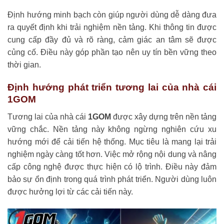
Định hướng minh bạch còn giúp người dùng dễ dàng đưa
ra quyết định khi trải nghiệm nền tảng. Khi thông tin được
cung cấp đầy đủ và rõ ràng, cảm giác an tâm sẽ được
củng cố. Điều này góp phần tạo nên uy tín bền vững theo
thời gian.
Định hướng phát triển tương lai của nhà cái
1GOM
Tương lai của nhà cái
1GOM
được xây dựng trên nền tảng
vững chắc. Nền tảng này không ngừng nghiên cứu xu
hướng mới để cải tiến hệ thống. Mục tiêu là mang lại trải
nghiệm ngày càng tốt hơn. Việc mở rộng nội dung và nâng
cấp công nghệ được thực hiện có lộ trình. Điều này đảm
bảo sự ổn định trong quá trình phát triển. Người dùng luôn
được hưởng lợi từ các cải tiến này.