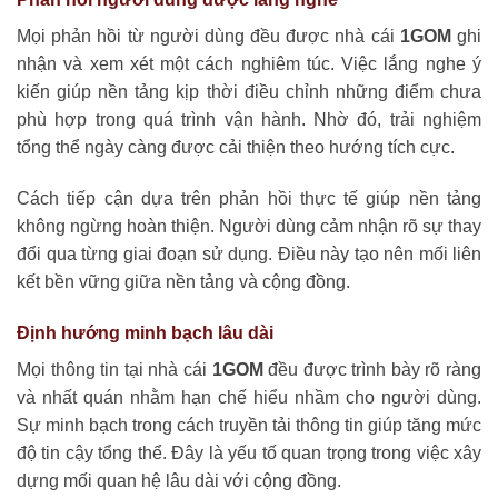
Mọi phản hồi từ người dùng đều được nhà cái
1GOM
ghi
nhận và xem xét một cách nghiêm túc. Việc lắng nghe ý
kiến giúp nền tảng kịp thời điều chỉnh những điểm chưa
phù hợp trong quá trình vận hành. Nhờ đó, trải nghiệm
tổng thể ngày càng được cải thiện theo hướng tích cực.
Cách tiếp cận dựa trên phản hồi thực tế giúp nền tảng
không ngừng hoàn thiện. Người dùng cảm nhận rõ sự thay
đổi qua từng giai đoạn sử dụng. Điều này tạo nên mối liên
kết bền vững giữa nền tảng và cộng đồng.
Định hướng minh bạch lâu dài
Mọi thông tin tại nhà cái
1GOM
đều được trình bày rõ ràng
và nhất quán nhằm hạn chế hiểu nhầm cho người dùng.
Sự minh bạch trong cách truyền tải thông tin giúp tăng mức
độ tin cậy tổng thể. Đây là yếu tố quan trọng trong việc xây
dựng mối quan hệ lâu dài với cộng đồng.