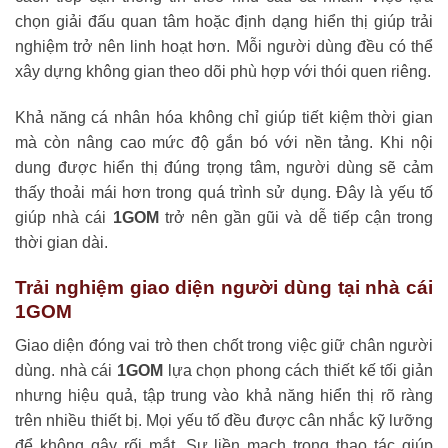
chọn giải đấu quan tâm hoặc định dạng hiển thị giúp trải
nghiệm trở nên linh hoạt hơn. Mỗi người dùng đều có thể
xây dựng không gian theo dõi phù hợp với thói quen riêng.
Khả năng cá nhân hóa không chỉ giúp tiết kiệm thời gian
mà còn nâng cao mức độ gắn bó với nền tảng. Khi nội
dung được hiển thị đúng trọng tâm, người dùng sẽ cảm
thấy thoải mái hơn trong quá trình sử dụng. Đây là yếu tố
giúp nhà cái
1GOM
trở nên gần gũi và dễ tiếp cận trong
thời gian dài.
Trải nghiệm giao diện người dùng tại nhà cái
1GOM
Giao diện đóng vai trò then chốt trong việc giữ chân người
dùng. nhà cái
1GOM
lựa chọn phong cách thiết kế tối giản
nhưng hiệu quả, tập trung vào khả năng hiển thị rõ ràng
trên nhiều thiết bị. Mọi yếu tố đều được cân nhắc kỹ lưỡng
để không gây rối mắt. Sự liền mạch trong thao tác giúp