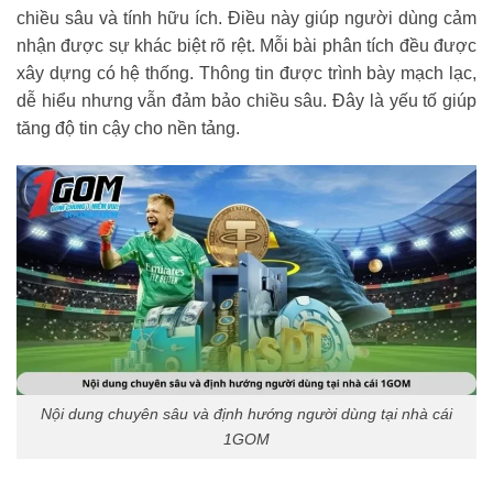
chiều sâu và tính hữu ích. Điều này giúp người dùng cảm
nhận được sự khác biệt rõ rệt. Mỗi bài phân tích đều được
xây dựng có hệ thống. Thông tin được trình bày mạch lạc,
dễ hiểu nhưng vẫn đảm bảo chiều sâu. Đây là yếu tố giúp
tăng độ tin cậy cho nền tảng.
Nội dung chuyên sâu và định hướng người dùng tại nhà cái
1GOM