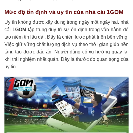
Mức độ ổn định và uy tín của nhà cái 1GOM
Uy tín không được xây dựng trong ngày một ngày hai. nhà
cái
1GOM
tập trung duy trì sự ổn định trong vận hành để
tạo niềm tin lâu dài. Đây là chiến lược phát triển bền vững.
Việc giữ vững chất lượng dịch vụ theo thời gian giúp nền
tảng tạo được dấu ấn. Người dùng có xu hướng quay lại
khi trải nghiệm nhất quán. Đây là thước đo quan trọng của
uy tín.