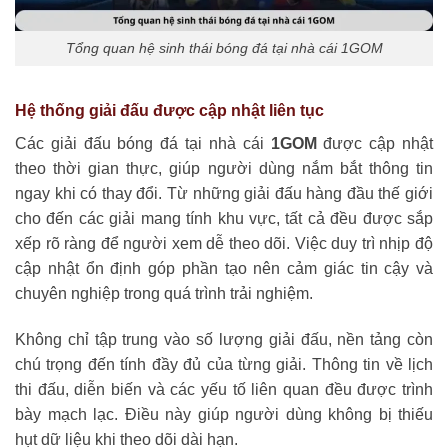
Tổng quan hệ sinh thái bóng đá tại nhà cái 1GOM
Hệ thống giải đấu được cập nhật liên tục
Các giải đấu bóng đá tại nhà cái
1GOM
được cập nhật
theo thời gian thực, giúp người dùng nắm bắt thông tin
ngay khi có thay đổi. Từ những giải đấu hàng đầu thế giới
cho đến các giải mang tính khu vực, tất cả đều được sắp
xếp rõ ràng để người xem dễ theo dõi. Việc duy trì nhịp độ
cập nhật ổn định góp phần tạo nên cảm giác tin cậy và
chuyên nghiệp trong quá trình trải nghiệm.
Không chỉ tập trung vào số lượng giải đấu, nền tảng còn
chú trọng đến tính đầy đủ của từng giải. Thông tin về lịch
thi đấu, diễn biến và các yếu tố liên quan đều được trình
bày mạch lạc. Điều này giúp người dùng không bị thiếu
hụt dữ liệu khi theo dõi dài hạn.