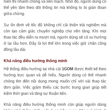
hiển thị nhanh chóng và liền mạch. Nhờ đó, người dùng có
thể yên tâm theo dõi thông tin mà không lo bị gián đoạn
giữa chừng.
Sự ổn định về tốc độ không chỉ cải thiện trải nghiệm mà
còn tạo cảm giác chuyên nghiệp cho nền tảng. Khi mọi
thao tác đều diễn ra mượt mà, người dùng sẽ có xu hướng
ở lại lâu hơn. Đây là lợi thế lớn trong việc giữ chân cộng
đồng lâu dài.
Khả năng điều hướng thông minh
Hệ thống điều hướng tại nhà cái
1GOM
được thiết kế theo
hướng trực quan và dễ hiểu. Người dùng có thể nhanh
chóng tìm đến nội dung mong muốn chỉ với vài thao tác
đơn giản. Việc giảm thiểu các bước trung gian giúp tiết
kiệm thời gian và tăng sự thuận tiện.
Khả năng điều hướng thông minh còn giúp người dùng