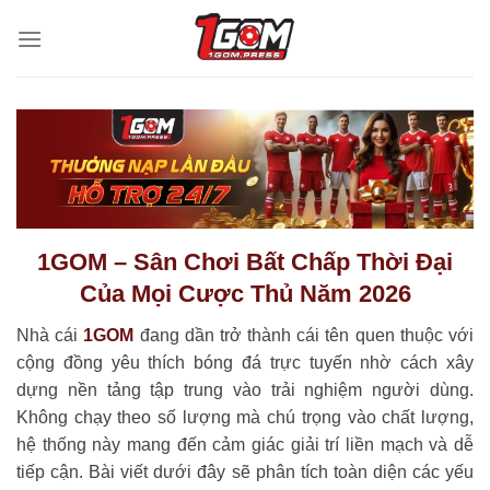
Bỏ
qua
nội
dung
1GOM – Sân Chơi Bất Chấp Thời Đại
Của Mọi Cược Thủ Năm 2026
Nhà cái
1GOM
đang dần trở thành cái tên quen thuộc với
cộng đồng yêu thích bóng đá trực tuyến nhờ cách xây
dựng nền tảng tập trung vào trải nghiệm người dùng.
Không chạy theo số lượng mà chú trọng vào chất lượng,
hệ thống này mang đến cảm giác giải trí liền mạch và dễ
tiếp cận. Bài viết dưới đây sẽ phân tích toàn diện các yếu