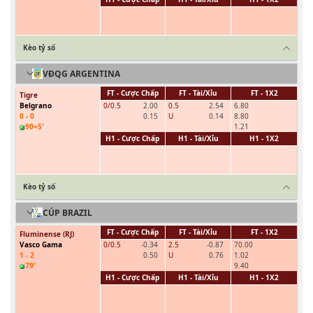
Kèo tỷ số
VĐQG ARGENTINA
FT
- Cược Chấp
FT
- Tài/Xỉu
FT
- 1X2
Tigre
Belgrano
0/0.5
2.00
0.5
2.54
6.80
0 - 0
0.15
U
0.14
8.80
90+5
'
1.21
H1
- Cược Chấp
H1
- Tài/Xỉu
H1
- 1X2
Kèo tỷ số
CÚP BRAZIL
FT
- Cược Chấp
FT
- Tài/Xỉu
FT
- 1X2
Fluminense (RJ)
Vasco Gama
0/0.5
-0.34
2.5
-0.87
70.00
1 - 2
0.50
U
0.76
1.02
79
'
9.40
H1
- Cược Chấp
H1
- Tài/Xỉu
H1
- 1X2