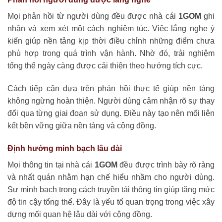
Mọi phản hồi từ người dùng đều được nhà cái
1GOM
ghi
nhận và xem xét một cách nghiêm túc. Việc lắng nghe ý
kiến giúp nền tảng kịp thời điều chỉnh những điểm chưa
phù hợp trong quá trình vận hành. Nhờ đó, trải nghiệm
tổng thể ngày càng được cải thiện theo hướng tích cực.
Cách tiếp cận dựa trên phản hồi thực tế giúp nền tảng
không ngừng hoàn thiện. Người dùng cảm nhận rõ sự thay
đổi qua từng giai đoạn sử dụng. Điều này tạo nên mối liên
kết bền vững giữa nền tảng và cộng đồng.
Định hướng minh bạch lâu dài
Mọi thông tin tại nhà cái
1GOM
đều được trình bày rõ ràng
và nhất quán nhằm hạn chế hiểu nhầm cho người dùng.
Sự minh bạch trong cách truyền tải thông tin giúp tăng mức
độ tin cậy tổng thể. Đây là yếu tố quan trọng trong việc xây
dựng mối quan hệ lâu dài với cộng đồng.