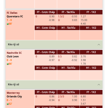
FT
- Cược Chấp
FT
- Tài/Xỉu
FT
- 1X2
FC Dallas
Queretaro FC
0
0.90
1.5/2
-0.93
1.27
1 - 0
-0.98
U
0.83
15.00
68
'
4.40
H1
- Cược Chấp
H1
- Tài/Xỉu
H1
- 1X2
Kèo tỷ số
FT
- Cược Chấp
FT
- Tài/Xỉu
FT
- 1X2
Nashville SC
Club Leon
0
0.89
0.5
0.82
3.70
0 - 0
-0.97
U
-0.92
3.98
66
'
1.78
H1
- Cược Chấp
H1
- Tài/Xỉu
H1
- 1X2
Kèo tỷ số
FT
- Cược Chấp
FT
- Tài/Xỉu
FT
- 1X2
Monterrey
Orlando City
0
0.86
2.5/3
1.00
6.80
0 - 1
-0.94
U
0.90
1.51
52
'
3.67
H1
- Cược Chấp
H1
- Tài/Xỉu
H1
- 1X2