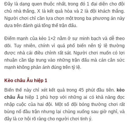
Đây là dạng quen thuộc nhất, trong đó 1 đại diện cho đội
chủ nhà thắng, X là kết quả hòa và 2 là đội khách thắng.
Người chơi chỉ cần lựa chọn một trong ba phương án này
dựa trên đánh giá tổng thể trận đấu.
Điểm mạnh của kèo 1×2 nằm ở sự minh bạch và dễ theo
dõi. Tuy nhiên, chính vì quá phổ biến nên tỷ lệ thường
được nhà cái điều chỉnh rất sát. Người chơi muốn có lợi
nhuận cần tập trung vào những trận đấu mà cán cân sức
mạnh không phản ánh đúng trên tỷ lệ.
Kèo châu Âu hiệp 1
Biến thể này chỉ xét kết quả trong 45 phút đầu tiên.
kèo
châu Âu
hiệp 1 phù hợp với những ai có khả năng đọc
nhập cuộc của hai đội. Một số đội bóng thường chơi rất
bùng nổ đầu trận nhưng lại chùng xuống sau giờ nghỉ, và
đây là cơ hội rõ ràng cho người chơi tinh ý.