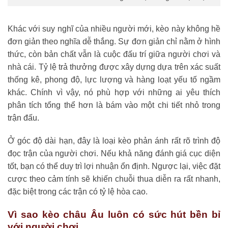
Khác với suy nghĩ của nhiều người mới, kèo này không hề
đơn giản theo nghĩa dễ thắng. Sự đơn giản chỉ nằm ở hình
thức, còn bản chất vẫn là cuộc đấu trí giữa người chơi và
nhà cái. Tỷ lệ trả thưởng được xây dựng dựa trên xác suất
thống kê, phong độ, lực lượng và hàng loạt yếu tố ngầm
khác. Chính vì vậy, nó phù hợp với những ai yêu thích
phân tích tổng thể hơn là bám vào một chi tiết nhỏ trong
trận đấu.
Ở góc độ dài hạn, đây là loại kèo phản ánh rất rõ trình độ
đọc trận của người chơi. Nếu khả năng đánh giá cục diện
tốt, bạn có thể duy trì lợi nhuận ổn định. Ngược lại, việc đặt
cược theo cảm tính sẽ khiến chuỗi thua diễn ra rất nhanh,
đặc biệt trong các trận có tỷ lệ hòa cao.
Vì sao kèo châu Âu luôn có sức hút bền bỉ
với người chơi