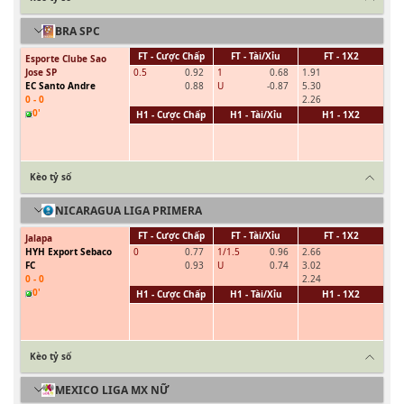
BRA SPC
FT
- Cược Chấp
FT
- Tài/Xỉu
FT
- 1X2
Esporte Clube Sao
Jose SP
0.5
0.92
1
0.68
1.91
EC Santo Andre
0.88
U
-0.87
5.30
0 - 0
2.26
0
'
H1
- Cược Chấp
H1
- Tài/Xỉu
H1
- 1X2
Kèo tỷ số
NICARAGUA LIGA PRIMERA
FT
- Cược Chấp
FT
- Tài/Xỉu
FT
- 1X2
Jalapa
HYH Export Sebaco
0
0.77
1/1.5
0.96
2.66
FC
0.93
U
0.74
3.02
0 - 0
2.24
0
'
H1
- Cược Chấp
H1
- Tài/Xỉu
H1
- 1X2
Kèo tỷ số
MEXICO LIGA MX NỮ