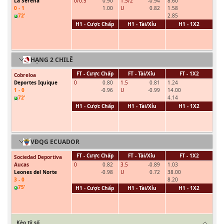
La Serena
0/0.5
0.90
1.5/2
-0.94
8.60
0 - 1
1.00
U
0.82
1.58
72
'
2.85
H1
- Cược Chấp
H1
- Tài/Xỉu
H1
- 1X2
HẠNG 2 CHILÊ
FT
- Cược Chấp
FT
- Tài/Xỉu
FT
- 1X2
Cobreloa
Deportes Iquique
0
0.80
1.5
0.81
1.24
1 - 0
-0.96
U
-0.99
14.00
72
'
4.14
H1
- Cược Chấp
H1
- Tài/Xỉu
H1
- 1X2
VĐQG ECUADOR
FT
- Cược Chấp
FT
- Tài/Xỉu
FT
- 1X2
Sociedad Deportiva
Aucas
0
0.82
3.5
-0.89
1.03
Leones del Norte
-0.98
U
0.72
38.00
3 - 0
8.20
75
'
H1
- Cược Chấp
H1
- Tài/Xỉu
H1
- 1X2
Kèo tỷ số