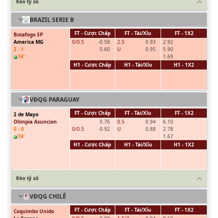
Kèo tỷ số
BRAZIL SERIE B
FT
- Cược Chấp
FT
- Tài/Xỉu
FT
- 1X2
Botafogo SP
America MG
0/0.5
-0.58
2.5
0.93
2.92
2 - 1
0.60
U
0.95
5.90
74
'
1.69
H1
- Cược Chấp
H1
- Tài/Xỉu
H1
- 1X2
VĐQG PARAGUAY
FT
- Cược Chấp
FT
- Tài/Xỉu
FT
- 1X2
2 de Mayo
Olimpia Asuncion
0.76
0.5
0.94
6.10
0 - 0
0/0.5
-0.92
U
0.88
2.78
74
'
1.67
H1
- Cược Chấp
H1
- Tài/Xỉu
H1
- 1X2
Kèo tỷ số
VĐQG CHILÊ
FT
- Cược Chấp
FT
- Tài/Xỉu
FT
- 1X2
Coquimbo Unido