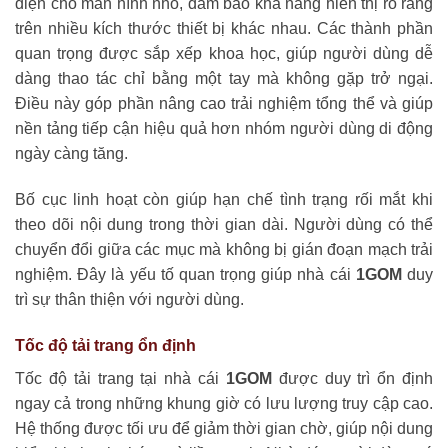
diện cho màn hình nhỏ, đảm bảo khả năng hiển thị rõ ràng
trên nhiều kích thước thiết bị khác nhau. Các thành phần
quan trọng được sắp xếp khoa học, giúp người dùng dễ
dàng thao tác chỉ bằng một tay mà không gặp trở ngại.
Điều này góp phần nâng cao trải nghiệm tổng thể và giúp
nền tảng tiếp cận hiệu quả hơn nhóm người dùng di động
ngày càng tăng.
Bố cục linh hoạt còn giúp hạn chế tình trạng rối mắt khi
theo dõi nội dung trong thời gian dài. Người dùng có thể
chuyển đổi giữa các mục mà không bị gián đoạn mạch trải
nghiệm. Đây là yếu tố quan trọng giúp nhà cái
1GOM
duy
trì sự thân thiện với người dùng.
Tốc độ tải trang ổn định
Tốc độ tải trang tại nhà cái
1GOM
được duy trì ổn định
ngay cả trong những khung giờ có lưu lượng truy cập cao.
Hệ thống được tối ưu để giảm thời gian chờ, giúp nội dung