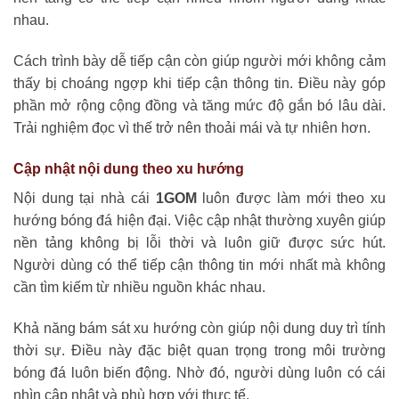
nhau.
Cách trình bày dễ tiếp cận còn giúp người mới không cảm
thấy bị choáng ngợp khi tiếp cận thông tin. Điều này góp
phần mở rộng cộng đồng và tăng mức độ gắn bó lâu dài.
Trải nghiệm đọc vì thế trở nên thoải mái và tự nhiên hơn.
Cập nhật nội dung theo xu hướng
Nội dung tại nhà cái
1GOM
luôn được làm mới theo xu
hướng bóng đá hiện đại. Việc cập nhật thường xuyên giúp
nền tảng không bị lỗi thời và luôn giữ được sức hút.
Người dùng có thể tiếp cận thông tin mới nhất mà không
cần tìm kiếm từ nhiều nguồn khác nhau.
Khả năng bám sát xu hướng còn giúp nội dung duy trì tính
thời sự. Điều này đặc biệt quan trọng trong môi trường
bóng đá luôn biến động. Nhờ đó, người dùng luôn có cái
nhìn cập nhật và phù hợp với thực tế.