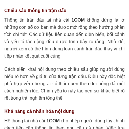
Chiều sâu thông tin trận đấu
Thông tin trận đấu tại nhà cái
1GOM
không dừng lại ở
những con số cơ bản mà được mở rộng theo hướng phân
tích chi tiết. Các dữ liệu liên quan đến diễn biến, bối cảnh
và yếu tố tác động đều được trình bày rõ ràng. Nhờ đó,
người xem có thể hình dung toàn cảnh trận đấu thay vì chỉ
tiếp nhận kết quả cuối cùng.
Cách triển khai nội dung theo chiều sâu giúp người dùng
hiểu rõ hơn về giá trị của từng trận đấu. Điều này đặc biệt
phù hợp với những ai có thói quen theo dõi bóng đá một
cách nghiêm túc. Chính yếu tố này tạo nên sự khác biệt rõ
rệt trong trải nghiệm tổng thể.
Khả năng cá nhân hóa nội dung
Hệ thống tại nhà cái
1GOM
cho phép người dùng tùy chỉnh
cách tiếp cận thông tin theo nhu cầu cá nhân. Việc lựa