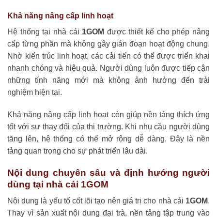
Khả năng nâng cấp linh hoạt
Hệ thống tại nhà cái
1GOM
được thiết kế cho phép nâng
cấp từng phần mà không gây gián đoạn hoạt động chung.
Nhờ kiến trúc linh hoạt, các cải tiến có thể được triển khai
nhanh chóng và hiệu quả. Người dùng luôn được tiếp cận
những tính năng mới mà không ảnh hưởng đến trải
nghiệm hiện tại.
Khả năng nâng cấp linh hoạt còn giúp nền tảng thích ứng
tốt với sự thay đổi của thị trường. Khi nhu cầu người dùng
tăng lên, hệ thống có thể mở rộng dễ dàng. Đây là nền
tảng quan trọng cho sự phát triển lâu dài.
Nội dung chuyên sâu và định hướng người
dùng tại nhà cái 1GOM
Nội dung là yếu tố cốt lõi tạo nên giá trị cho nhà cái
1GOM
.
Thay vì sản xuất nội dung đại trà, nền tảng tập trung vào