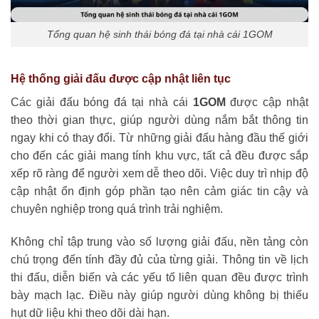
Tổng quan hệ sinh thái bóng đá tại nhà cái 1GOM
Hệ thống giải đấu được cập nhật liên tục
Các giải đấu bóng đá tại nhà cái
1GOM
được cập nhật
theo thời gian thực, giúp người dùng nắm bắt thông tin
ngay khi có thay đổi. Từ những giải đấu hàng đầu thế giới
cho đến các giải mang tính khu vực, tất cả đều được sắp
xếp rõ ràng để người xem dễ theo dõi. Việc duy trì nhịp độ
cập nhật ổn định góp phần tạo nên cảm giác tin cậy và
chuyên nghiệp trong quá trình trải nghiệm.
Không chỉ tập trung vào số lượng giải đấu, nền tảng còn
chú trọng đến tính đầy đủ của từng giải. Thông tin về lịch
thi đấu, diễn biến và các yếu tố liên quan đều được trình
bày mạch lạc. Điều này giúp người dùng không bị thiếu
hụt dữ liệu khi theo dõi dài hạn.